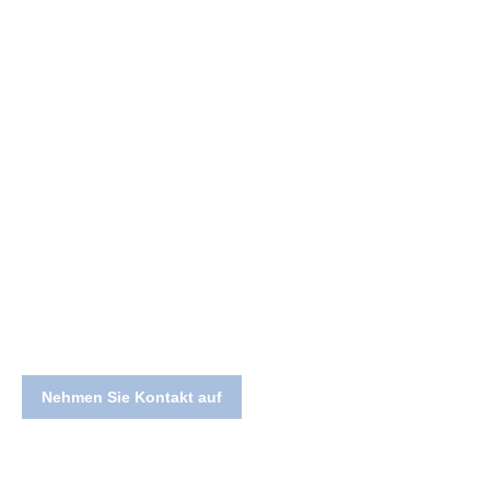
Planen Sie ein neues
Projekt?
Gerne sind wir für Ihre Wünsche und Anliegen da.
Unser Team von Experten aus vielen
Fachbereichen realisiert Ihre Vorstellungen und
Visionen!
Nehmen Sie Kontakt auf